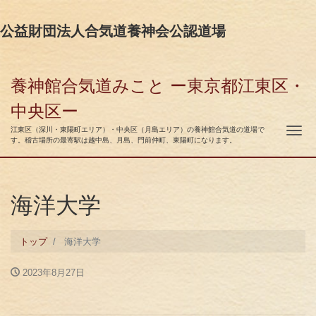
公益財団法人合気道養神会公認道場
養神館合気道みこと ー東京都江東区・
中央区ー
ナ
江東区（深川・東陽町エリア）・中央区（月島エリア）の養神館合気道の道場で
す。稽古場所の最寄駅は越中島、月島、門前仲町、東陽町になります。
海洋大学
トップ
海洋大学
2023年8月27日