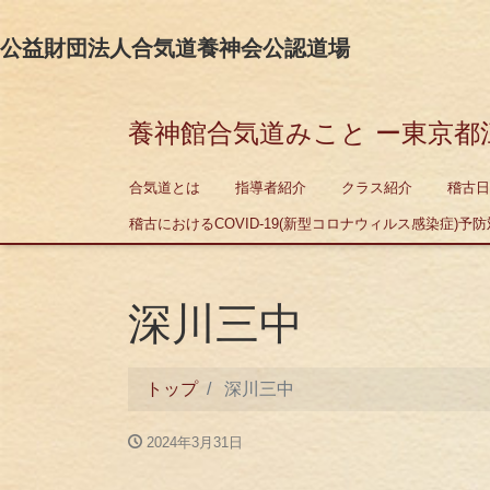
公益財団法人合気道養神会公認道場
養神館合気道みこと ー東京都
合気道とは
指導者紹介
クラス紹介
稽古日
稽古におけるCOVID-19(新型コロナウィルス感染症)予防対
深川三中
トップ
深川三中
2024年3月31日