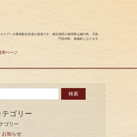
島エリア）の養神館合気道の道場です。稽古場所の最寄駅は越中島、月島、
門前仲町、東陽町になります。
員用ページ
カテゴリー
テゴリー
お知らせ