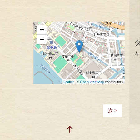
+
−
カ
Leaflet
| ©
OpenStreetMap
contributors
次 >