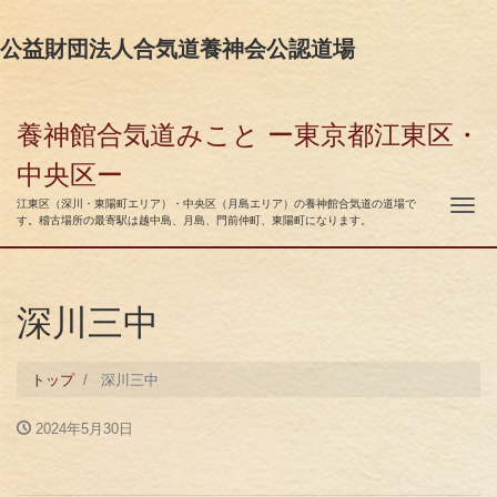
公益財団法人合気道養神会公認道場
養神館合気道みこと ー東京都江東区・
中央区ー
ナ
江東区（深川・東陽町エリア）・中央区（月島エリア）の養神館合気道の道場で
す。稽古場所の最寄駅は越中島、月島、門前仲町、東陽町になります。
深川三中
トップ
深川三中
2024年5月30日