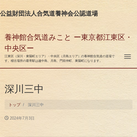
公益財団法人合気道養神会公認道場
養神館合気道みこと ー東京都江東区・
中央区ー
ナ
江東区（深川・東陽町エリア）・中央区（月島エリア）の養神館合気道の道場で
す。稽古場所の最寄駅は越中島、月島、門前仲町、東陽町になります。
深川三中
トップ
深川三中
2024年7月3日