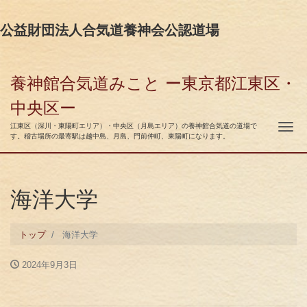
公益財団法人合気道養神会公認道場
養神館合気道みこと ー東京都江東区・
中央区ー
ナ
江東区（深川・東陽町エリア）・中央区（月島エリア）の養神館合気道の道場で
す。稽古場所の最寄駅は越中島、月島、門前仲町、東陽町になります。
海洋大学
トップ
海洋大学
2024年9月3日