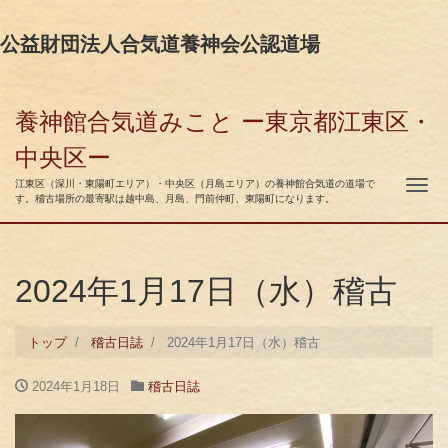
公益財団法人合気道養神会公認道場
養神館合気道みこと ー東京都江東区・
中央区ー
ナ
江東区（深川・東陽町エリア）・中央区（月島エリア）の養神館合気道の道場で
す。稽古場所の最寄駅は越中島、月島、門前仲町、東陽町になります。
2024年1月17日（水）稽古
トップ
稽古日誌
2024年1月17日（水）稽古
2024年1月18日
稽古日誌