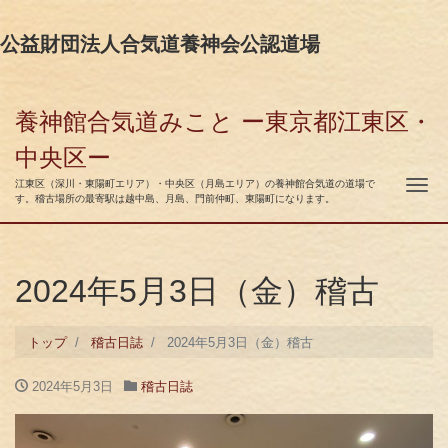
公益財団法人合気道養神会公認道場
養神館合気道みこと ー東京都江東区・
中央区ー
ナ
江東区（深川・東陽町エリア）・中央区（月島エリア）の養神館合気道の道場で
す。稽古場所の最寄駅は越中島、月島、門前仲町、東陽町になります。
2024年5月3日（金）稽古
トップ
稽古日誌
2024年5月3日（金）稽古
2024年5月3日
稽古日誌