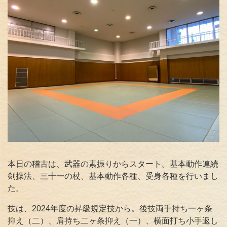
本日の稽古は、武器の素振りからスタート。基本動作連続
剣操法、三十一の杖、基本動作各種、受身各種を行いまし
た。
技は、2024年度の昇級規定技から。後技両手持ち一ヶ条
抑え（二）、肩持ち二ヶ条抑え（一）、横面打ち小手返し