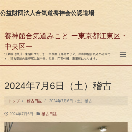
公益財団法人合気道養神会公認道場
養神館合気道みこと ー東京都江東区・
中央区ー
ナ
江東区（深川・東陽町エリア）・中央区（月島エリア）の養神館合気道の道場で
す。稽古場所の最寄駅は越中島、月島、門前仲町、東陽町になります。
2024年7月6日（土）稽古
トップ
稽古日誌
2024年7月6日（土）稽古
2024年7月6日
稽古日誌