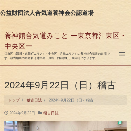
公益財団法人合気道養神会公認道場
養神館合気道みこと ー東京都江東区・
中央区ー
ナ
江東区（深川・東陽町エリア）・中央区（月島エリア）の養神館合気道の道場で
す。稽古場所の最寄駅は越中島、月島、門前仲町、東陽町になります。
2024年9月22日（日）稽古
トップ
稽古日誌
2024年9月22日（日）稽古
2024年9月22日
稽古日誌