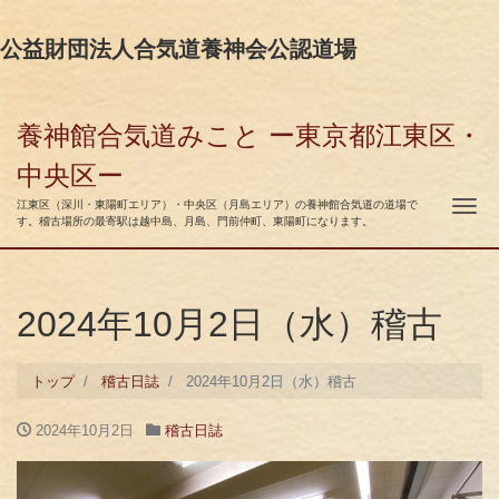
公益財団法人合気道養神会公認道場
養神館合気道みこと ー東京都江東区・
中央区ー
ナ
江東区（深川・東陽町エリア）・中央区（月島エリア）の養神館合気道の道場で
す。稽古場所の最寄駅は越中島、月島、門前仲町、東陽町になります。
2024年10月2日（水）稽古
トップ
稽古日誌
2024年10月2日（水）稽古
2024年10月2日
稽古日誌