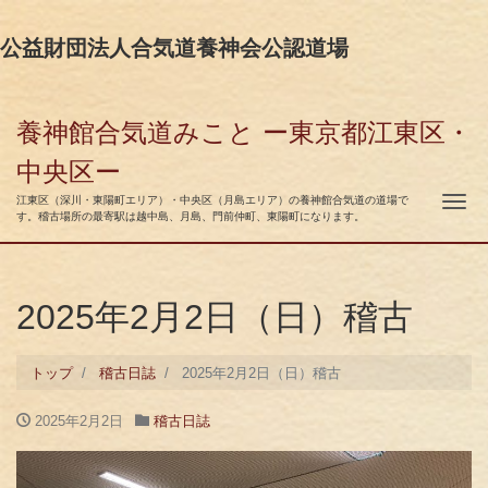
公益財団法人合気道養神会公認道場
養神館合気道みこと ー東京都江東区・
中央区ー
ナ
江東区（深川・東陽町エリア）・中央区（月島エリア）の養神館合気道の道場で
す。稽古場所の最寄駅は越中島、月島、門前仲町、東陽町になります。
2025年2月2日（日）稽古
トップ
稽古日誌
2025年2月2日（日）稽古
2025年2月2日
稽古日誌