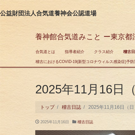
公益財団法人合気道養神会公認道場
養神館合気道みこと ー東京都
合気道とは
指導者紹介
クラス紹介
稽古日
稽古におけるCOVID-19(新型コロナウィルス感染症)予防対
2025年11月16
トップ
稽古日誌
2025年11月16日（
2025年11月16日
稽古日誌