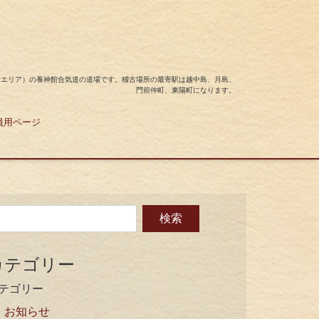
島エリア）の養神館合気道の道場です。稽古場所の最寄駅は越中島、月島、
門前仲町、東陽町になります。
員用ページ
カテゴリー
テゴリー
お知らせ