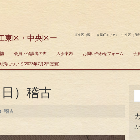
江東区（深川・東陽町エリア）・中央区（月
江東区・中央区ー
誌
会員・保護者の声
入会案内
お問い合わせフォーム
会
策について(2023年7月2日更新)
日（日）稽古
日）稽古
カ