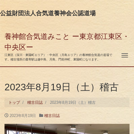
公益財団法人合気道養神会公認道場
養神館合気道みこと ー東京都江東区・
中央区ー
ナ
江東区（深川・東陽町エリア）・中央区（月島エリア）の養神館合気道の道場で
す。稽古場所の最寄駅は越中島、月島、門前仲町、東陽町になります。
2023年8月19日（土）稽古
トップ
稽古日誌
2023年8月19日（土）稽古
2023年8月19日
稽古日誌