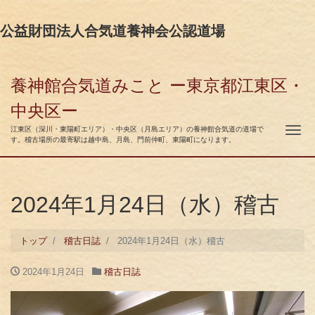
公益財団法人合気道養神会公認道場
養神館合気道みこと ー東京都江東区・
中央区ー
ナ
江東区（深川・東陽町エリア）・中央区（月島エリア）の養神館合気道の道場で
す。稽古場所の最寄駅は越中島、月島、門前仲町、東陽町になります。
2024年1月24日（水）稽古
トップ
稽古日誌
2024年1月24日（水）稽古
2024年1月24日
稽古日誌