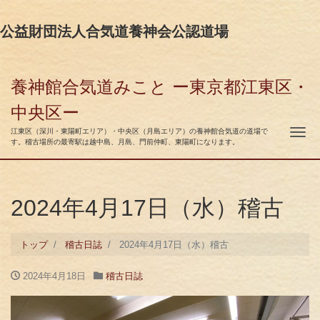
公益財団法人合気道養神会公認道場
養神館合気道みこと ー東京都江東区・
中央区ー
ナ
江東区（深川・東陽町エリア）・中央区（月島エリア）の養神館合気道の道場で
す。稽古場所の最寄駅は越中島、月島、門前仲町、東陽町になります。
2024年4月17日（水）稽古
トップ
稽古日誌
2024年4月17日（水）稽古
2024年4月18日
稽古日誌